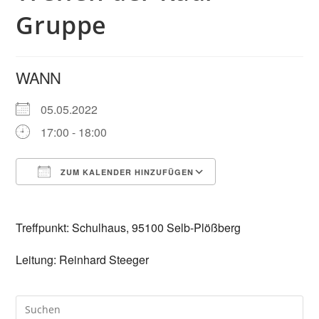
Gruppe
WANN
05.05.2022
17:00 - 18:00
ZUM KALENDER HINZUFÜGEN
ICS herunterladen
Google Kalender
Treffpunkt: Schulhaus, 95100 Selb-Plößberg
Leitung: Reinhard Steeger
Pre