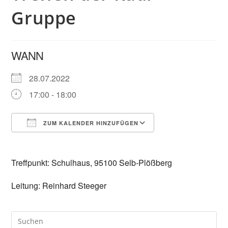
Gruppe
WANN
28.07.2022
17:00 - 18:00
ZUM KALENDER HINZUFÜGEN
ICS herunterladen
Google Kalender
Treffpunkt: Schulhaus, 95100 Selb-Plößberg
Leitung: Reinhard Steeger
Pre