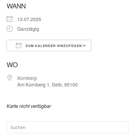
WANN
13.07.2025
Ganztägig
ZUM KALENDER HINZUFÜGEN
ICS herunterladen
Google Kalender
WO
Kornberg
Am Kornberg 1, Selb, 95100
Karte nicht verfügbar
Pre
Es