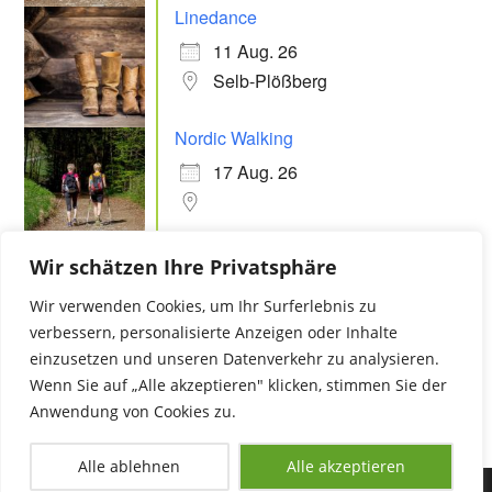
Linedance
11 Aug. 26
Selb-Plößberg
Nordic Walking
17 Aug. 26
Linedance
Wir schätzen Ihre Privatsphäre
18 Aug. 26
Wir verwenden Cookies, um Ihr Surferlebnis zu
Selb-Plößberg
verbessern, personalisierte Anzeigen oder Inhalte
einzusetzen und unseren Datenverkehr zu analysieren.
Wenn Sie auf „Alle akzeptieren" klicken, stimmen Sie der
Anwendung von Cookies zu.
Alle ablehnen
Alle akzeptieren
Copyright 2025 - FGV Selb-Plößberg/Selb |
Impressum
•
Datenschutz