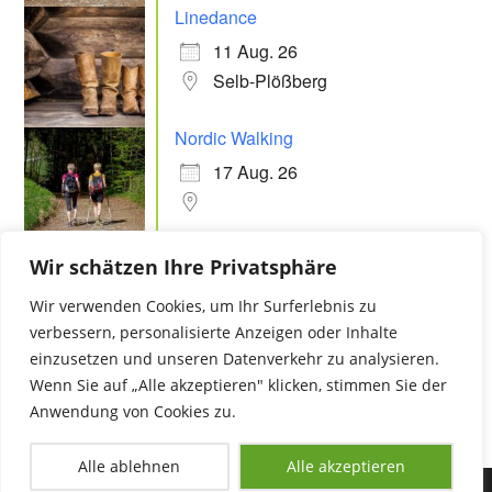
Linedance
11 Aug. 26
Selb-Plößberg
Nordic Walking
17 Aug. 26
Linedance
Wir schätzen Ihre Privatsphäre
18 Aug. 26
Wir verwenden Cookies, um Ihr Surferlebnis zu
Selb-Plößberg
verbessern, personalisierte Anzeigen oder Inhalte
einzusetzen und unseren Datenverkehr zu analysieren.
Wenn Sie auf „Alle akzeptieren" klicken, stimmen Sie der
Anwendung von Cookies zu.
Alle ablehnen
Alle akzeptieren
Copyright 2025 - FGV Selb-Plößberg/Selb |
Impressum
•
Datenschutz