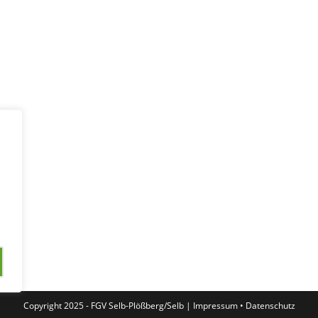
lender
iCalendar
Copyright 2025 - FGV Selb-Plößberg/Selb |
Impressum
•
Datenschutz