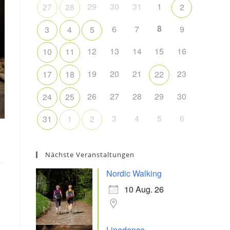
29
30
31
1
27
28
2
8
6
7
9
3
4
5
12
13
14
15
16
10
11
19
20
21
23
17
18
22
26
27
28
29
30
24
25
3
4
5
6
31
1
2
Nächste Veranstaltungen
Nordic Walking
10 Aug. 26
Linedance