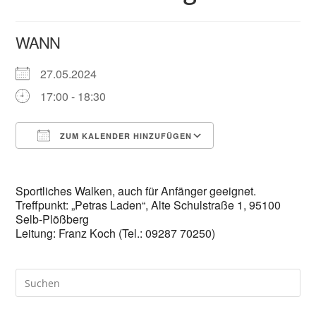
WANN
27.05.2024
17:00 - 18:30
ZUM KALENDER HINZUFÜGEN
ICS herunterladen
Google Kalender
Sportliches Walken, auch für Anfänger geeignet.
Treffpunkt: „Petras Laden“, Alte Schulstraße 1, 95100
Selb-Plößberg
Leitung: Franz Koch (Tel.: 09287 70250)
Pre
Es
to