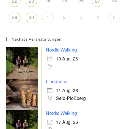
24
25
26
28
22
23
27
2
3
4
29
30
1
5
Nächste Veranstaltungen
Nordic Walking
10 Aug. 26
Linedance
11 Aug. 26
Selb-Plößberg
Nordic Walking
17 Aug. 26