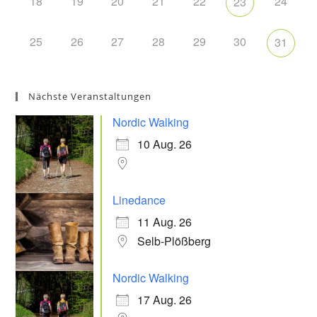
18
19
20
21
22
24
23
25
26
27
28
29
30
31
Nächste Veranstaltungen
Nordic Walking
10 Aug. 26
Linedance
11 Aug. 26
Selb-Plößberg
Nordic Walking
17 Aug. 26