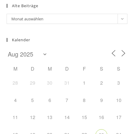
Alte Beiträge
clo
the
Alte
Monat auswählen
sea
Beiträge
pan
Kalender
M
D
M
D
F
S
S
28
29
30
31
1
2
3
4
5
6
7
8
9
10
11
12
13
14
15
16
17