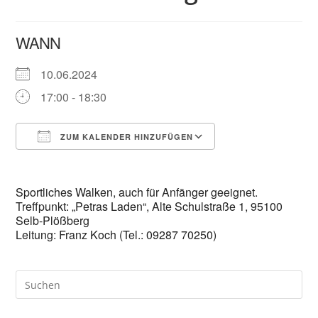
WANN
10.06.2024
17:00 - 18:30
ZUM KALENDER HINZUFÜGEN
ICS herunterladen
Google Kalender
Sportliches Walken, auch für Anfänger geeignet.
Treffpunkt: „Petras Laden“, Alte Schulstraße 1, 95100
Selb-Plößberg
Leitung: Franz Koch (Tel.: 09287 70250)
Pre
Es
to