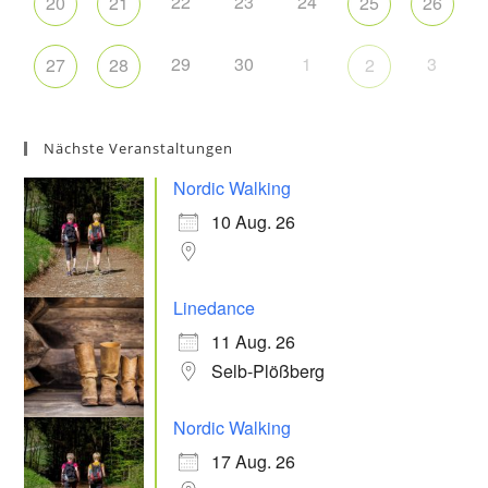
22
23
24
20
21
25
26
29
30
1
3
27
28
2
Nächste Veranstaltungen
Nordic Walking
10 Aug. 26
Linedance
11 Aug. 26
Selb-Plößberg
Nordic Walking
17 Aug. 26