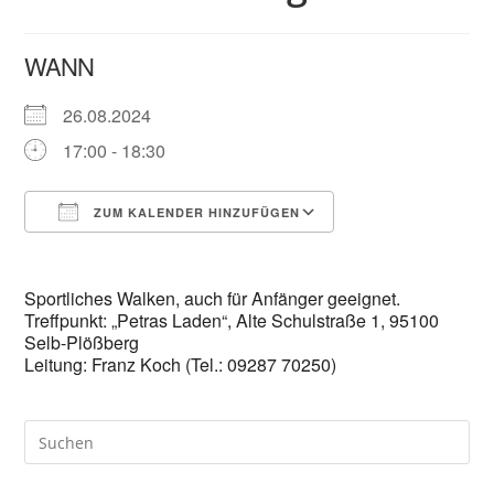
WANN
26.08.2024
17:00 - 18:30
ZUM KALENDER HINZUFÜGEN
ICS herunterladen
Google Kalender
Sportliches Walken, auch für Anfänger geeignet.
Treffpunkt: „Petras Laden“, Alte Schulstraße 1, 95100
Selb-Plößberg
Leitung: Franz Koch (Tel.: 09287 70250)
Pre
Es
to