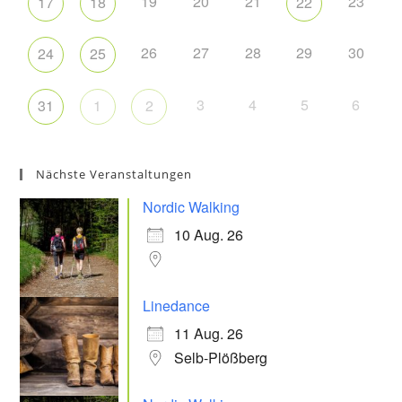
19
20
21
23
17
18
22
26
27
28
29
30
24
25
3
4
5
6
31
1
2
Nächste Veranstaltungen
Nordic Walking
10 Aug. 26
Linedance
11 Aug. 26
Selb-Plößberg