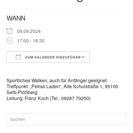
WANN
09.09.2024
17:00 - 18:30
ZUM KALENDER HINZUFÜGEN
ICS herunterladen
Google Kalender
Sportliches Walken, auch für Anfänger geeignet.
Treffpunkt: „Petras Laden“, Alte Schulstraße 1, 95100
Selb-Plößberg
Leitung: Franz Koch (Tel.: 09287 70250)
Pre
Es
to