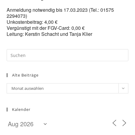
Anmeldung notwendig bis 17.03.2023 (Tel.: 01575
2294073)
Unkostenbeitrag: 4,00 €
Vergünstigt mit der FGV-Card: 0,00 €
Leitung: Kerstin Schacht und Tanja Klier
Pre
Es
to
Alte Beiträge
clo
the
Alte
Monat auswählen
sea
Beiträge
pan
Kalender