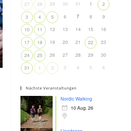
29
30
31
1
27
28
2
7
6
8
9
3
4
5
12
13
14
15
16
10
11
19
20
21
23
17
18
22
26
27
28
29
30
24
25
3
4
5
6
31
1
2
Nächste Veranstaltungen
Nordic Walking
10 Aug. 26
Linedance