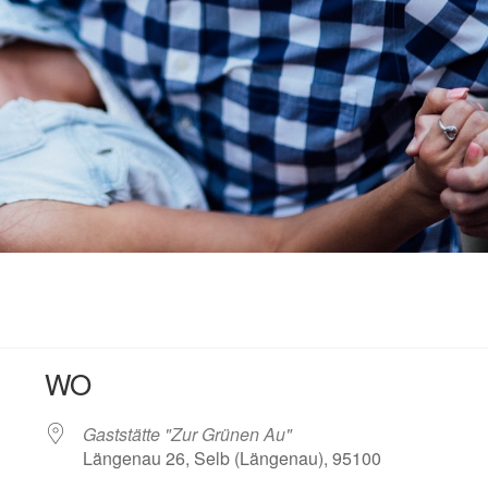
WO
Gaststätte "Zur Grünen Au"
Längenau 26, Selb (Längenau), 95100