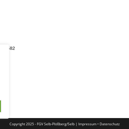
lender
iCalendar
87 3582
Copyright 2025 - FGV Selb-Plößberg/Selb |
Impressum
•
Datenschutz