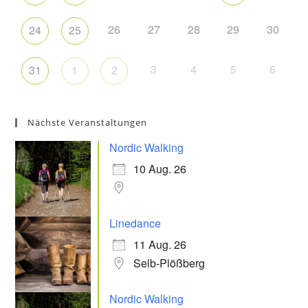
26
27
28
29
30
24
25
3
4
5
6
31
1
2
Nächste Veranstaltungen
Nordic Walking
10 Aug. 26
Linedance
11 Aug. 26
Selb-Plößberg
Nordic Walking