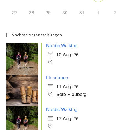
27
28
29
30
31
1
2
Nächste Veranstaltungen
Nordic Walking
10 Aug. 26
Linedance
11 Aug. 26
Selb-Plößberg
Nordic Walking
17 Aug. 26