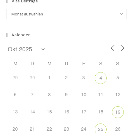
Alte Beiträge
clo
the
Alte
Monat auswählen
sea
Beiträge
pan
Kalender
M
D
M
D
F
S
S
29
30
1
2
3
5
4
6
7
8
9
10
11
12
13
14
15
16
17
18
19
20
21
22
23
24
26
25