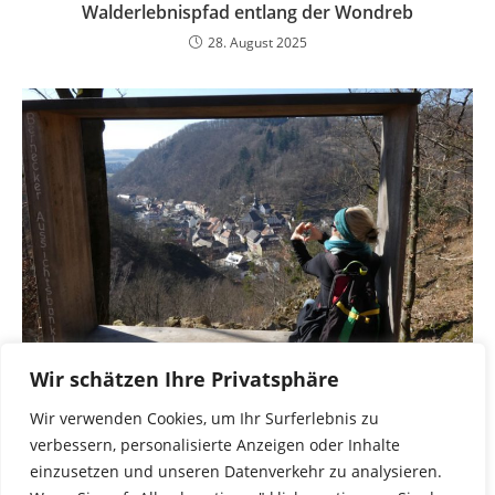
Walderlebnispfad entlang der Wondreb
28. August 2025
Wir schätzen Ihre Privatsphäre
Wanderung am 10.04.2022 auf dem Bad
Wir verwenden Cookies, um Ihr Surferlebnis zu
Bernecker „Thiesenring“
verbessern, personalisierte Anzeigen oder Inhalte
30. März 2022
einzusetzen und unseren Datenverkehr zu analysieren.