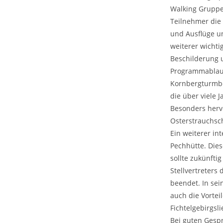
Walking Gruppe 
Teilnehmer die 
und Ausflüge un
weiterer wichti
Beschilderung 
Programmablauf
Kornbergturmbe
die über viele 
Besonders herv
Osterstrauchsc
Ein weiterer in
Pechhütte. Dies
sollte zukünfti
Stellvertreters
beendet. In sei
auch die Vorte
Fichtelgebirgsl
Bei guten Gesp