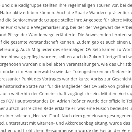
und die Radlgruppe stellten ihre regelmäßigen Touren vor, bei d
Natur aktiv erleben können. Auch die Sparte Wandern präsentiert
d die Seniorenwandergruppe stellte ihre Angebote für ältere Mitgl
ger Punkt war die Wegemarkierung, bei der der Wegewart die Arbei
und Pflege der Wanderwege erläuterte. Die Anwesenden lernten s
 die gesamte Vorstandschaft kennen. Zudem gab es auch einen Ein
treuung. Auch Mitglieder des ehemaligen OV Selb kamen zu Wort.
Jahre hinweg gepflegt wurden, sollten auch in Zukunft fortgeführt 
orgehoben wurden die beliebten Veranstaltungen, wie das Christ
hmücken im Hammerwald sowie das Totengedenken am Siebenster
teressanter Punkt des Vortrages war der kurze Abriss zur Geschicht
e historische Stätte war für die Mitglieder des OV Selb von große
g auch weiterhin der Gemeinschaft zugänglich sein. Mit dem Vortra
 des FGV Hauptvorstandes Dr. Adrian Roßner wurde der offizielle Tei
ner aufschlussreichen Rede erklärte er, was eine Fusion bedeutet 
ile einer solchen „Hochzeit“ auf. Nach dem gemeinsam gesungenen
ied, unterstützt mit Gitarren- und Akkordeonbegleitung, wurde das B
rächen und fröhlichem Beisammensein wurde die Fusion der Vere