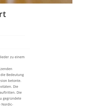
rt
glieder zu einem
itzenden
r die Bedeutung
sion betonte.
vitäten. Die
uftritten. Die
eu gegründete
e Nordic-