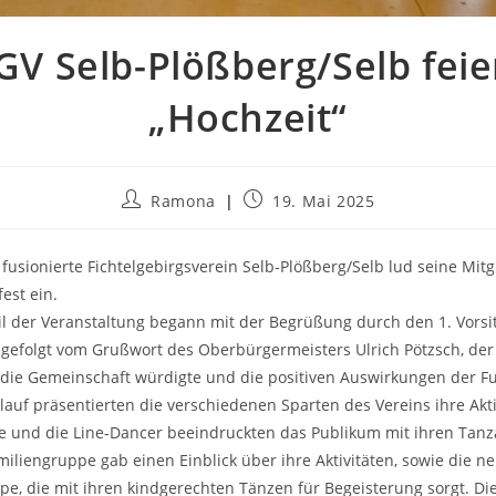
GV Selb-Plößberg/Selb feie
„Hochzeit“
Beitrags-
Beitrag
Ramona
19. Mai 2025
Autor:
veröffentlicht:
il fusionierte Fichtelgebirgsverein Selb-Plößberg/Selb lud seine Mit
est ein.
Teil der Veranstaltung begann mit der Begrüßung durch den 1. Vors
gefolgt vom Grußwort des Oberbürgermeisters Ulrich Pötzsch, de
 die Gemeinschaft würdigte und die positiven Auswirkungen der Fu
lauf präsentierten die verschiedenen Sparten des Vereins ihre Akti
 und die Line-Dancer beeindruckten das Publikum mit ihren Tanza
iliengruppe gab einen Einblick über ihre Aktivitäten, sowie die n
e, die mit ihren kindgerechten Tänzen für Begeisterung sorgt. Di