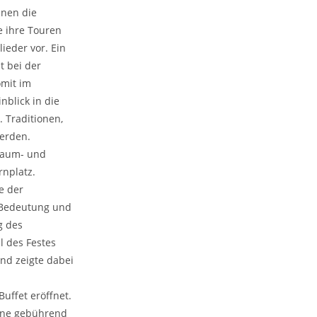
enen die
e ihre Touren
ieder vor. Ein
t bei der
omit im
blick in die
 Traditionen,
werden.
baum- und
nplatz.
e der
r Bedeutung und
g des
l des Festes
und zeigte dabei
uffet eröffnet.
ine gebührend