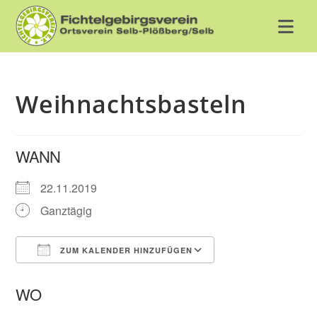
Zum
Inhalt
springen
Weihnachtsbasteln
WANN
22.11.2019
Ganztägig
ZUM KALENDER HINZUFÜGEN
ICS herunterladen
Google Kalender
WO