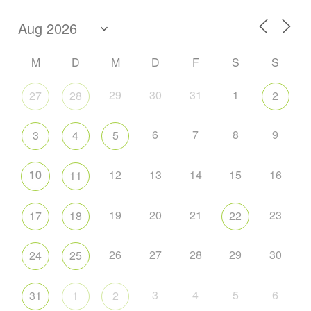
M
D
M
D
F
S
S
29
30
31
1
27
28
2
6
7
8
9
3
4
5
10
12
13
14
15
16
11
19
20
21
23
17
18
22
26
27
28
29
30
24
25
3
4
5
6
31
1
2