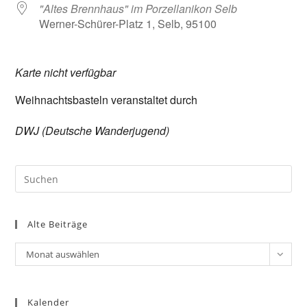
"Altes Brennhaus" im Porzellanikon Selb
Werner-Schürer-Platz 1, Selb, 95100
Karte nicht verfügbar
Weihnachtsbasteln veranstaltet durch
DWJ (Deutsche Wanderjugend)
Pre
Es
to
Alte Beiträge
clo
the
Alte
Monat auswählen
sea
Beiträge
pan
Kalender